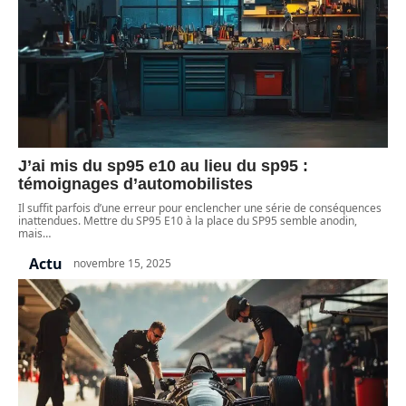
J’ai mis du sp95 e10 au lieu du sp95 :
témoignages d’automobilistes
Il suffit parfois d’une erreur pour enclencher une série de conséquences
inattendues. Mettre du SP95 E10 à la place du SP95 semble anodin,
mais
…
Actu
novembre 15, 2025