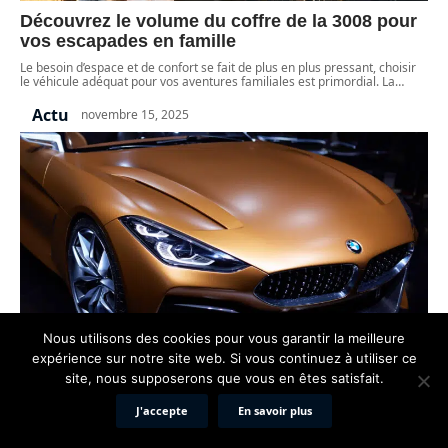
Découvrez le volume du coffre de la 3008 pour
vos escapades en famille
Le besoin d’espace et de confort se fait de plus en plus pressant, choisir
le véhicule adéquat pour vos aventures familiales est primordial. La
…
Actu
novembre 15, 2025
Nous utilisons des cookies pour vous garantir la meilleure
expérience sur notre site web. Si vous continuez à utiliser ce
site, nous supposerons que vous en êtes satisfait.
Découvrez la liste des voyants sur BMW série 3
J'accepte
En savoir plus
e90 pour un entretien éclairé
Vous êtes au volant de votre BMW série 3 E90, un véhicule à la réputation