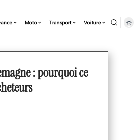
rance
Moto
Transport
Voiture
lemagne : pourquoi ce
cheteurs