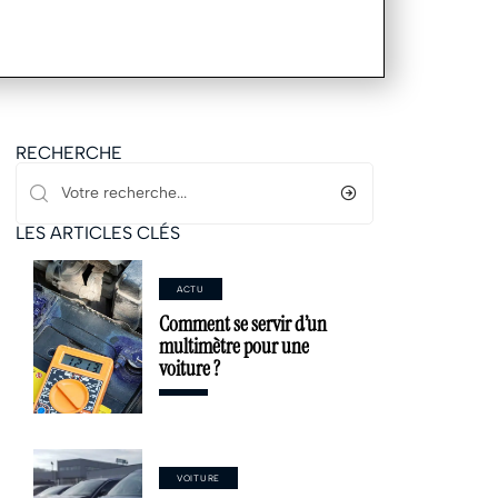
RECHERCHE
LES ARTICLES CLÉS
ACTU
Comment se servir d’un
multimètre pour une
voiture ?
VOITURE