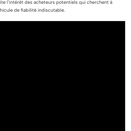
ite l’intérêt des acheteurs potentiels qui cherchent à
cule de fiabilité indiscutable.