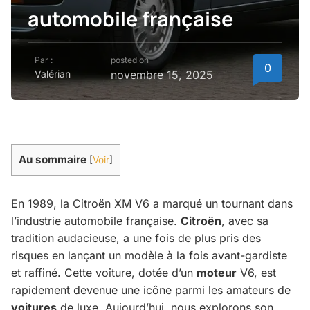
automobile française
Par :
posted on
0
Valérian
novembre 15, 2025
Au sommaire
[
Voir
]
En 1989, la Citroën XM V6 a marqué un tournant dans
l’industrie automobile française.
Citroën
, avec sa
tradition audacieuse, a une fois de plus pris des
risques en lançant un modèle à la fois avant-gardiste
et raffiné. Cette voiture, dotée d’un
moteur
V6, est
rapidement devenue une icône parmi les amateurs de
voitures
de luxe. Aujourd’hui, nous explorons son