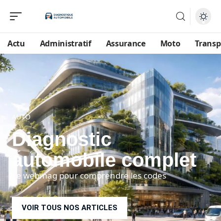
Actu
Administratif
Assurance
Moto
Transp
Au sommaire
[
Voir
]
AUTO
Diagnostic
automobile complet
Le webmag pour comprendre les codes
VOIR TOUS NOS ARTICLES